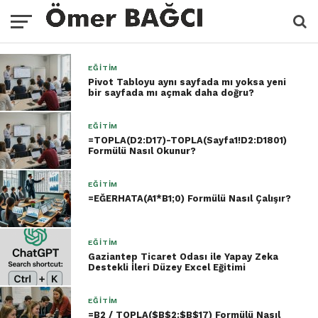
EĞITIM
Pivot Tabloyu aynı sayfada mı yoksa yeni
bir sayfada mı açmak daha doğru?
EĞITIM
=TOPLA(D2:D17)-TOPLA(Sayfa1!D2:D1801)
Formülü Nasıl Okunur?
EĞITIM
=EĞERHATA(A1*B1;0) Formülü Nasıl Çalışır?
EĞITIM
Gaziantep Ticaret Odası ile Yapay Zeka
Destekli İleri Düzey Excel Eğitimi
EĞITIM
=B2 / TOPLA($B$2:$B$17) Formülü Nasıl