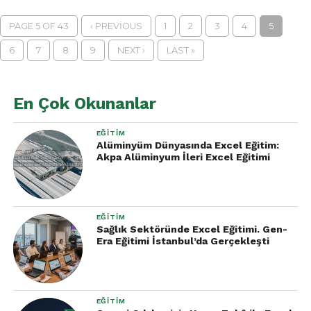
PAGE 5 OF 43
‹ PREVIOUS
1
2
3
4
5
6
7
8
9
NEXT ›
LAST »
En Çok Okunanlar
EĞITIM
Alüminyüm Dünyasında Excel Eğitim:
Akpa Alüminyum İleri Excel Eğitimi
EĞITIM
Sağlık Sektöründe Excel Eğitimi. Gen-
Era Eğitimi İstanbul’da Gerçekleşti
EĞITIM