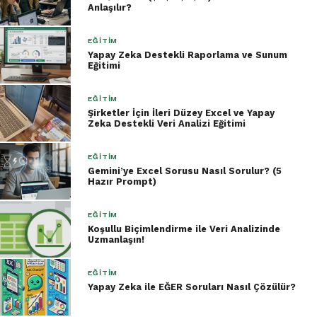
Anlaşılır?
EĞITIM
Yapay Zeka Destekli Raporlama ve Sunum
Eğitimi
EĞITIM
Şirketler İçin İleri Düzey Excel ve Yapay
Zeka Destekli Veri Analizi Eğitimi
EĞITIM
Gemini’ye Excel Sorusu Nasıl Sorulur? (5
Hazır Prompt)
EĞITIM
Koşullu Biçimlendirme ile Veri Analizinde
Uzmanlaşın!
EĞITIM
Yapay Zeka ile EĞER Soruları Nasıl Çözülür?