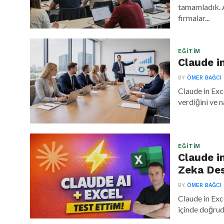
tamamladık. 
firmalar...
EĞITIM
Claude in
BY
ÖMER BAĞCI
Claude in Exc
verdiğini ve n
EĞITIM
Claude i
Zeka Des
BY
ÖMER BAĞCI
Claude in Exc
içinde doğruda