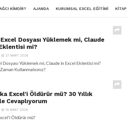
AĞCI KIMDIR?
AJANDA
KURUMSAL EXCEL EĞITIMI
KITAP
 Excel Dosyası Yüklemek mi, Claude
Eklentisi mi?
27 MART 2026
l Dosyası Yüklemek mi, Claude in Excel Eklentisi mi?
 Zaman Kullanmalısınız?
ka Excel’i Öldürür mü? 30 Yıllık
le Cevaplıyorum
19 MART 2026
xcel'i Öldürür mü?