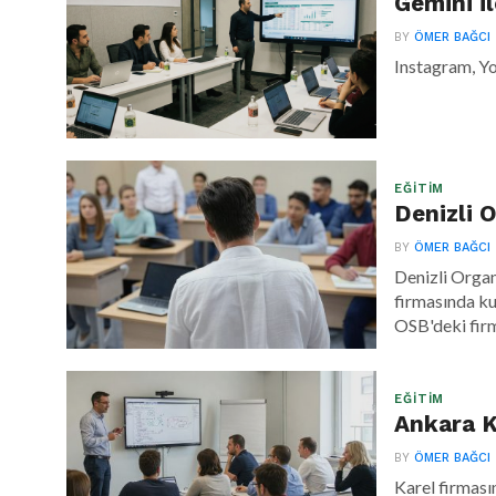
Gemini i
BY
ÖMER BAĞCI
Instagram, Y
EĞITIM
Denizli 
BY
ÖMER BAĞCI
Denizli Organ
firmasında ku
OSB'deki firm
EĞITIM
Ankara K
BY
ÖMER BAĞCI
Karel firması