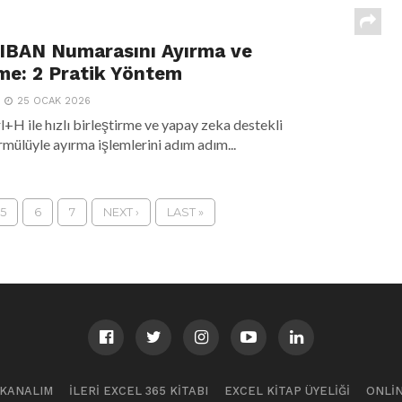
 IBAN Numarasını Ayırma ve
rme: 2 Pratik Yöntem
25 OCAK 2026
l+H ile hızlı birleştirme ve yapay zeka destekli
ülüyle ayırma işlemlerini adım adım...
5
6
7
NEXT ›
LAST »
 KANALIM
İLERI EXCEL 365 KITABI
EXCEL KITAP ÜYELIĞI
ONLIN