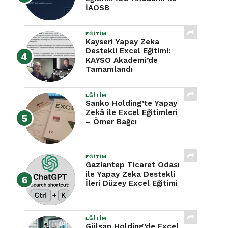
İAOSB
EĞITIM
Kayseri Yapay Zeka
Destekli Excel Eğitimi:
KAYSO Akademi’de
Tamamlandı
EĞITIM
Sanko Holding’te Yapay
Zekâ ile Excel Eğitimleri
– Ömer Bağcı
EĞITIM
Gaziantep Ticaret Odası
ile Yapay Zeka Destekli
İleri Düzey Excel Eğitimi
EĞITIM
Gülsan Holding’de Excel