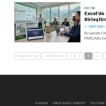
EĞITIM
Excel’de
Birleşti
BY
ÖMER BAĞCI
Bu yazıda Ctr
PARÇAAL form
PAGE 3 OF 43
‹ PREVIOUS
1
2
3
4
AJANDA
ÖMER BAĞCI KIMDIR?
YOUTUBE