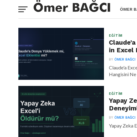
ÖMER B
EĞITIM
Claude’a
in Excel 
BY
ÖMER BAĞCI
Claude'a Exce
Hangisini Ne
EĞITIM
Yapay Ze
Deneyim
BY
ÖMER BAĞCI
Yapay Zeka E