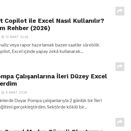
 Copilot ile Excel Nasıl Kullanılır?
ım Rehber (2026)
12 MART 2026
analiz veya rapor hazırlamak bazen saatler sürebilir.
ilot, Excel içinde yapay zekâ kullanarak...
mpa Çalışanlarına İleri Düzey Excel
Verdim
8 MART 2026
nlerde Duyar Pompa çalışanlarıyla 2 günlük bir İleri
ğitimi gerçekleştirdim. Sektörde köklü bir...