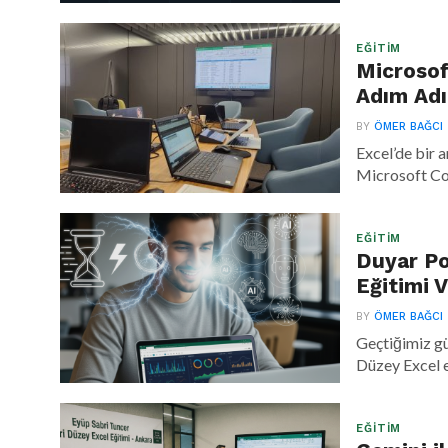
EĞITIM
Microsoft
Adım Ad
BY
ÖMER BAĞCI
Excel’de bir 
Microsoft Cop
EĞITIM
Duyar Po
Eğitimi 
BY
ÖMER BAĞCI
Geçtiğimiz gü
Düzey Excel e
EĞITIM