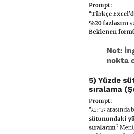
Prompt:
“
Türkçe Excel’
%20 fazlasını
v
Beklenen formü
Not: İn
nokta 
5) Yüzde s
sıralama (Ş
Prompt:
“
arasında b
A1:F17
sütunundaki yü
sıralarım
? Menü