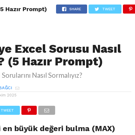
(5 Hazır Prompt)
AĞCI KIMDIR?
AJANDA
KURUMSAL EXCEL EĞITIMI
KITAP
SHARE
TWEET
ye Excel Sorusu Nasıl
? (5 Hazır Prompt)
 Sorularını Nasıl Sormalıyız?
BAĞCI
Ekim 2025
TWEET
ki en büyük değeri bulma (MAX)