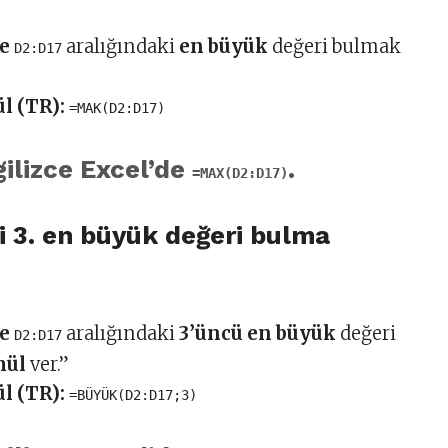
de
aralığındaki
en büyük
değeri bulmak
D2:D17
l (TR):
=MAK(D2:D17)
gilizce Excel’de
.
=MAX(D2:D17)
ki 3. en büyük değeri bulma
de
aralığındaki
3’üncü en büyük
değeri
D2:D17
mül
ver.”
l (TR):
=BÜYÜK(D2:D17;3)