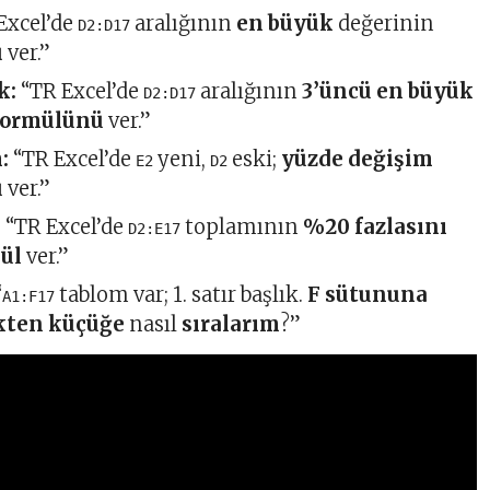
Excel’de
aralığının
en büyük
değerinin
D2:D17
ü
ver.”
k:
“TR Excel’de
aralığının
3’üncü en büyük
D2:D17
formülünü
ver.”
:
“TR Excel’de
yeni,
eski;
yüzde değişim
E2
D2
ü
ver.”
:
“TR Excel’de
toplamının
%20 fazlasını
D2:E17
ül
ver.”
“
tablom var; 1. satır başlık.
F sütununa
A1:F17
kten küçüğe
nasıl
sıralarım
?”