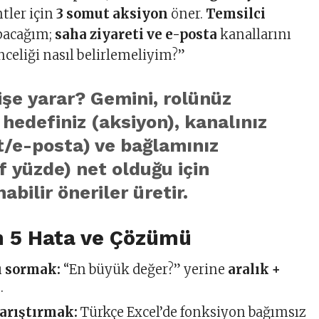
ler için
3 somut aksiyon
öner.
Temsilci
pacağım;
saha ziyareti ve e-posta
kanallarını
celiği nasıl belirlemeliyim?”
işe yarar?
Gemini, rolünüz
, hedefiniz (aksiyon), kanalınız
t/e-posta) ve bağlamınız
f yüzde) net olduğu için
abilir
öneriler üretir.
n 5 Hata ve Çözümü
u sormak:
“En büyük değer?” yerine
aralık +
.
karıştırmak:
Türkçe Excel’de fonksiyon bağımsız