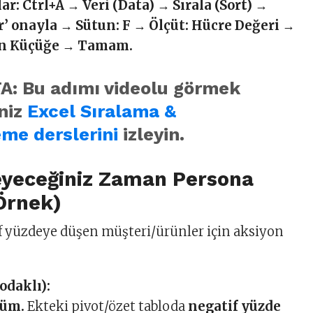
ar:
Ctrl+A → Veri (Data) → Sırala (Sort) →
ar’ onayla → Sütun: F → Ölçüt: Hücre Değeri →
en Küçüğe → Tamam.
A:
Bu adımı
videolu
görmek
niz
Excel Sıralama &
eme derslerini
izleyin.
eyeceğiniz Zaman Persona
Örnek)
 yüzdeye düşen müşteri/ürünler için aksiyon
odaklı):
yüm.
Ekteki pivot/özet tabloda
negatif yüzde