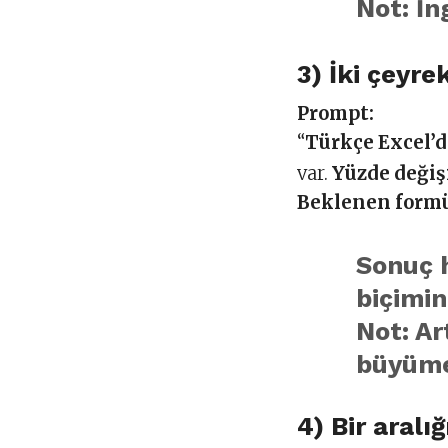
Not: İn
3) İki çeyr
Prompt:
“
Türkçe Excel’
var.
Yüzde değiş
Beklenen formü
Sonuç 
biçimin
Not: Ar
büyüme
4) Bir aralı