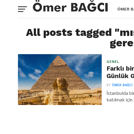
ÖMER B
All posts tagged "mı
gere
GENEL
Farklı b
Günlük G
BY
ÖMER BAĞCI
İstanbulda b
katılmak için