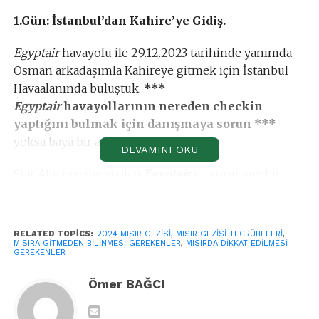
1.Gün: İstanbul’dan Kahire’ye Gidiş.
Egyptair
havayolu ile 29.12.2023 tarihinde yanımda
Osman arkadaşımla Kahireye gitmek için İstanbul
Havaalanında buluştuk.
***
Egyptair
havayollarının nereden checkin
yaptığını bulmak için danışmaya sorun ***
yoksa baya bir ararsınız.
DEVAMINI OKU
Star Alliance üyesi olan
Egyptair
ile sorunsuz bir
şekilde uçuşumuzu gerçekleştirdik.
*** Uçakta
yemek veriyorlar ***
RELATED TOPICS:
2024 MISIR GEZISI
,
MISIR GEZISI TECRÜBELERI
,
Uçaktan inmeden hostesler
Egyptair
tanıtım kartı
MISIRA GITMEDEN BILINMESI GEREKENLER
,
MISIRDA DIKKAT EDILMESI
GEREKENLER
dağıtıyor ve bu kart pasaport kontrol sırasında polis
tarafından isteniyor. Kartı inince yada uçakta
Ömer BAĞCI
doldurmalısınız.
*** yanınıza kalem alın ***