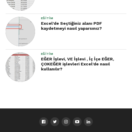
merkezinde bulunan New Garden Palace Hotel idi.
EĞITIM
Excel’de Seçtiğiniz alanı PDF
kaydetmeyi nasıl yaparsınız?
EĞITIM
EĞER İşlevi, VE İşlevi , İç İçe EĞER,
ÇOKEĞER işlevleri Excel’de nasıl
kullanılır?
Otel’de Airbnb üzerinden kiraladık ve ödemeyi 120
USD olarak girişte yaptık. ( 2 kişilik oda, 3 gece fiyatı)
Kaldığımız Otel’de kahvaltı bulunmuyor. Otele
girişte 20 USD fark vererek 3 günlük kahvaltıyı da
dahil ettik. ilk gün kahvaltı 1 Bohça + 1 Yumurta +
Çay şeklindeydi. Otel görevlisine söyleyince 2. ve 3.
gün kahvaltılar daha iyi geldi ama kesinlik toplam da