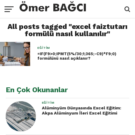
All posts tagged "excel faiztutarı
formülü nasıl kullanılır"
EĞITIM
=IF(F9>0;IPMT(5%/30;1;365;-C9)*F9;0)
formülünü nasıl açıklanır?
En Çok Okunanlar
EĞITIM
Alüminyüm Dünyasında Excel Eğitim:
Akpa Alüminyum İleri Excel Eğitimi