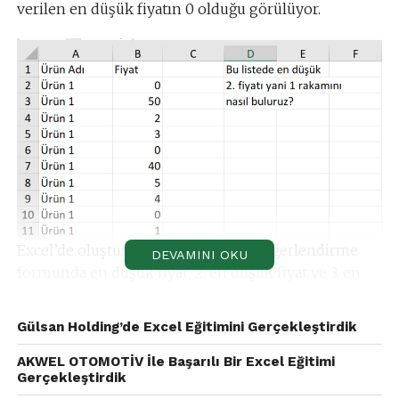
verilen en düşük fiyatın 0 olduğu görülüyor.
Excel’de oluşturduğunuz bir teklif değerlendirme
DEVAMINI OKU
formunda en düşük fiyat, 2. en düşük fiyat ve 3. en
düşük fiyatı listenize eklemeniz gerekirse, Excel’de
en düşük değerleri bulmak için kullandığımız Min
Gülsan Holding’de Excel Eğitimini Gerçekleştirdik
işlevi ve Küçük İşlevinin 1 parametresi, sadece en
düşük değeri bulduğu için 2. ve 3. en düşük fiyatları
AKWEL OTOMOTİV İle Başarılı Bir Excel Eğitimi
Gerçekleştirdik
bulamayız.