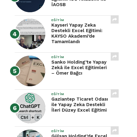
İAOSB
EĞITIM
Kayseri Yapay Zeka
Destekli Excel Eğitimi:
KAYSO Akademi’de
Tamamlandı
EĞITIM
Sanko Holding’te Yapay
Zekâ ile Excel Eğitimleri
– Ömer Bağcı
EĞITIM
Gaziantep Ticaret Odası
ile Yapay Zeka Destekli
İleri Düzey Excel Eğitimi
EĞITIM
Gülsan Holding’de Excel