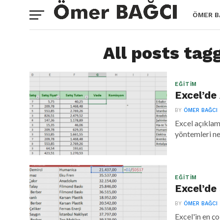
ÖMER B
All posts tag
EĞITIM
Excel’d
BY
ÖMER BAĞCI
Excel açıklam
yöntemleri ne
EĞITIM
Excel’de 
BY
ÖMER BAĞCI
Excel'in en ç