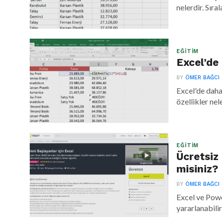
nelerdir. Sır
EĞITIM
Excel’de
BY
ÖMER BAĞCI
Excel'de daha
özellikler nele
EĞITIM
Ücretsiz
misiniz?
BY
ÖMER BAĞCI
Excel ve Pow
yararlanabilir