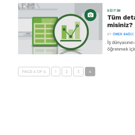
EĞITIM
Tüm deta
misiniz?
BY
ÖMER BAĞCI
İş dünyasının
öğrenmek için 
PAGE 4 OF 4
1
2
3
4