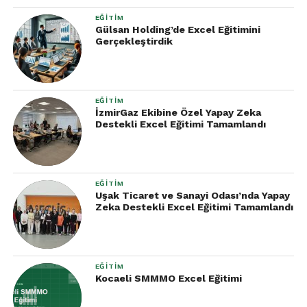
EĞITIM
Gülsan Holding’de Excel Eğitimini
Gerçekleştirdik
EĞITIM
İzmirGaz Ekibine Özel Yapay Zeka
Destekli Excel Eğitimi Tamamlandı
EĞITIM
Uşak Ticaret ve Sanayi Odası’nda Yapay
Zeka Destekli Excel Eğitimi Tamamlandı
EĞITIM
Kocaeli SMMMO Excel Eğitimi