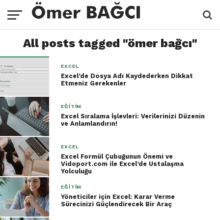
All posts tagged "ömer bağcı"
EXCEL
Excel’de Dosya Adı Kaydederken Dikkat
Etmeniz Gerekenler
EĞITIM
Excel Sıralama İşlevleri: Verilerinizi Düzenin
ve Anlamlandırın!
EXCEL
Excel Formül Çubuğunun Önemi ve
Vidoport.com ile Excel’de Ustalaşma
Yolculuğu
EĞITIM
Yöneticiler için Excel: Karar Verme
Sürecinizi Güçlendirecek Bir Araç