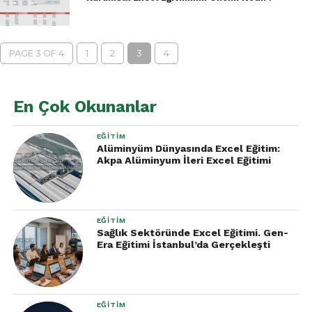
PAGE 3 OF 4
1
2
3
4
En Çok Okunanlar
EĞITIM
Alüminyüm Dünyasında Excel Eğitim:
Akpa Alüminyum İleri Excel Eğitimi
EĞITIM
Sağlık Sektöründe Excel Eğitimi. Gen-
Era Eğitimi İstanbul’da Gerçekleşti
EĞITIM