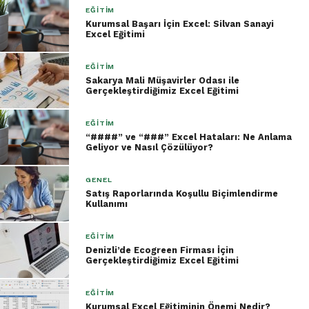
EĞITIM
Kurumsal Başarı İçin Excel: Silvan Sanayi
Excel Eğitimi
EĞITIM
Sakarya Mali Müşavirler Odası ile
Gerçekleştirdiğimiz Excel Eğitimi
EĞITIM
“####” ve “###” Excel Hataları: Ne Anlama
Geliyor ve Nasıl Çözülüyor?
GENEL
Satış Raporlarında Koşullu Biçimlendirme
Kullanımı
EĞITIM
Denizli’de Ecogreen Firması İçin
Gerçekleştirdiğimiz Excel Eğitimi
EĞITIM
Kurumsal Excel Eğitiminin Önemi Nedir?