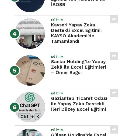
İAOSB
EĞITIM
Kayseri Yapay Zeka
Destekli Excel Eğitimi:
KAYSO Akademi’de
Tamamlandı
EĞITIM
Sanko Holding’te Yapay
Zekâ ile Excel Eğitimleri
– Ömer Bağcı
EĞITIM
Gaziantep Ticaret Odası
ile Yapay Zeka Destekli
İleri Düzey Excel Eğitimi
EĞITIM
Gülsan Holding’de Excel