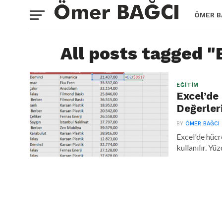
ÖMER B
All posts tagged "
EĞITIM
Excel’de
Değerler
BY
ÖMER BAĞCI
Excel'de hücre
kullanılır. Yü