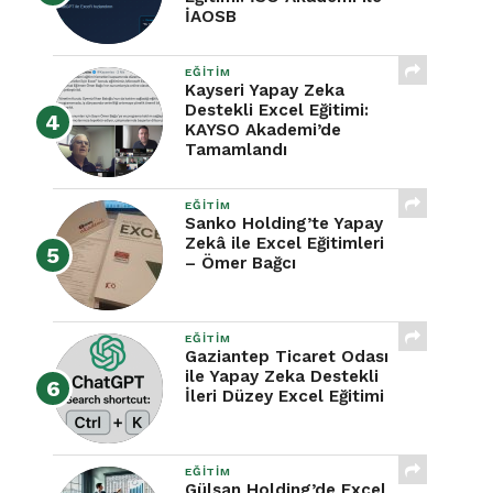
İAOSB
EĞITIM
Kayseri Yapay Zeka
Destekli Excel Eğitimi:
KAYSO Akademi’de
Tamamlandı
EĞITIM
Sanko Holding’te Yapay
Zekâ ile Excel Eğitimleri
– Ömer Bağcı
EĞITIM
Gaziantep Ticaret Odası
ile Yapay Zeka Destekli
İleri Düzey Excel Eğitimi
EĞITIM
Gülsan Holding’de Excel