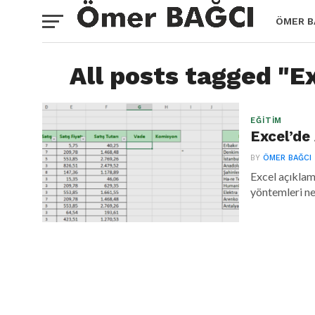
ÖMER B
All posts tagged "
EĞITIM
Excel’d
BY
ÖMER BAĞCI
Excel açıklam
yöntemleri ne