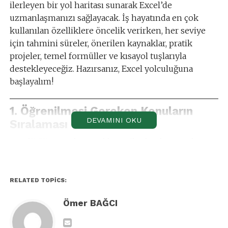
ilerleyen bir yol haritası sunarak Excel’de
uzmanlaşmanızı sağlayacak. İş hayatında en çok
kullanılan özelliklere öncelik verirken, her seviye
için tahmini süreler, önerilen kaynaklar, pratik
projeler, temel formüller ve kısayol tuşlarıyla
destekleyeceğiz. Hazırsanız, Excel yolculuğuna
başlayalım!
1. Öğrenilmesi Gereken Konuların
DEVAMINI OKU
Sıralaması
Excel’i öğrenmek, temel becerilerden karmaşık
analizlere doğru aşamalı bir süreçtir. Aşağıdaki
sıralama, iş hayatındaki pratik ihtiyaçlar göz önüne
alınarak hazırlanmıştır:
RELATED TOPICS:
Başlangıç Seviyesi (Temel Kullanım):
Ömer BAĞCI