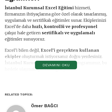
İstanbul Kurumsal Excel Eğitimi
hizmeti,
firmanızın ihtiyaçlarına göre özel olarak tasarlanmış,
uygulamalı ve sertifikalı eğitimler sunar. Ekiplerinizi
Excel’de daha
hızlı, kontrollü ve profesyonel
çalışır hale getiren
sertifikalı ve uygulamalı
eğitimler sunuyoruz.
Excel’i bilen değil,
Excel’i gerçekten kullanan
ekipler
oluşturmak istiyorsanız doğru yerdesiniz.
İstanbul Kurumsal Excel Eğitimi
programımız, bu
DEVAMINI OKU
hedefe ulaşmak için en doğru yoldur.
İstanbul’da Kurumsal Excel
Eğitimi Neden Gereklidir?
RELATED TOPICS:
Birçok kurumda Excel kullanılıyor ancak ekipler
Ömer BAĞCI
verimsiz çalışmaktadır: