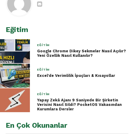
Raporlar gereğinden uzun sürede
hazırlanıyor
Hatalar son aşamada fark ediliyor
Eğitim
Aynı işler farklı kişiler tarafından farklı
yöntemlerle yapılıyor
EĞITIM
Google Chrome Dikey Sekmeler Nasıl Açılır?
Excel potansiyelinin çok küçük bir
Yeni Özellik Nasıl Kullanılır?
kısmı kullanılıyor
EĞITIM
Kurumsal Excel eğitimi
, bu sorunları tek bir yapı
Excel’de Verimlilik İpuçları & Kısayollar
altında çözer ve ekiplerin aynı dili konuşmasını
sağlar. İstanbul’daki firmalar için sunduğumuz
EĞITIM
İstanbul Kurumsal Excel Eğitimi
programı,
Yapay Zekâ Ajanı 9 Saniyede Bir Şirketin
çalışanlarınızın günlük iş süreçlerini hızlandırır ve
Verisini Nasıl Sildi? PocketOS Vakasından
Kurumlara Dersler
hataları minimize eder.
İstanbul Kurumsal Excel
En Çok Okunanlar