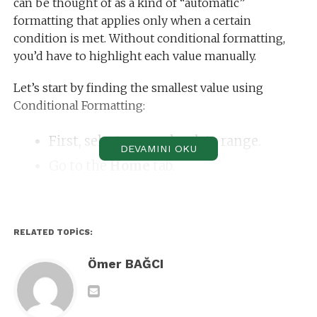
can be thought of as a kind of “automatic”
formatting that applies only when a certain
condition is met. Without conditional formatting,
you’d have to highlight each value manually.
Let’s start by finding the smallest value using
Conditional Formatting:
First, select your sales data range.
DEVAMINI OKU
Go to the
Home
tab.
Click on
Conditional Formatting
→
Top/Bottom Rules
→
Bottom 10 Items
.
Change the number from 10 to 1 to
RELATED TOPICS:
highlight just the single smallest value.
Ömer BAĞCI
Choose a formatting style (e.g., green
fill).