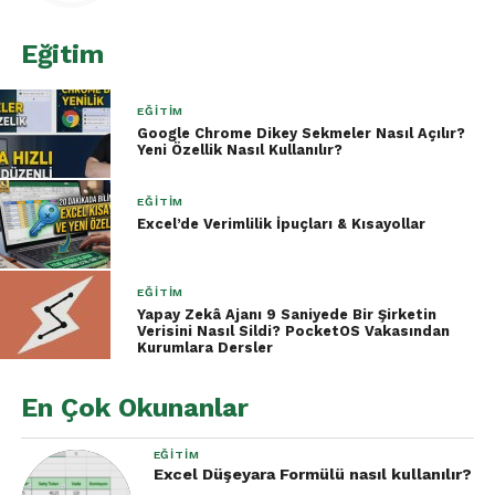
Eğitim
EĞITIM
Google Chrome Dikey Sekmeler Nasıl Açılır?
Yeni Özellik Nasıl Kullanılır?
EĞITIM
Excel’de Verimlilik İpuçları & Kısayollar
This will immediately highlight the smallest value
EĞITIM
within your selected range.
Yapay Zekâ Ajanı 9 Saniyede Bir Şirketin
Verisini Nasıl Sildi? PocketOS Vakasından
Kurumlara Dersler
However, what if you want to highlight not just the
cell, but the entire row that contains the smallest
En Çok Okunanlar
value? In this case, the standard conditional
formatting method doesn’t work directly. Instead,
EĞITIM
we’ll use the
New Rule
option:
Excel Düşeyara Formülü nasıl kullanılır?