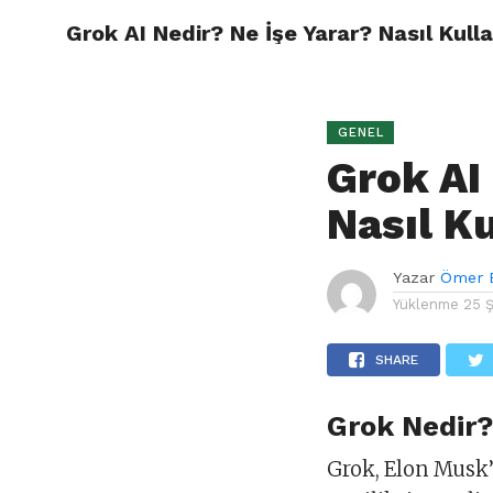
Grok AI Nedir? Ne İşe Yarar? Nasıl Kulla
ÖMER B
GENEL
Grok AI
Nasıl Ku
Yazar
Ömer 
Yüklenme
25 
SHARE
Grok Nedir
Grok, Elon Musk’ı