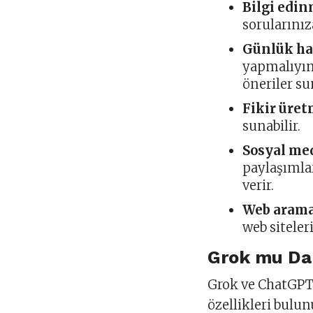
Bilgi edi
sorularınıza
Günlük ha
yapmalıyım?
öneriler su
Fikir üre
sunabilir.
Sosyal med
paylaşımlar
verir.
Web aramas
web siteler
Grok mu Dah
Grok ve ChatGPT, 
özellikleri bulun