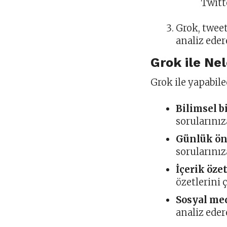
Twitt
Grok, tweet
analiz eder
Grok ile Nel
Grok ile yapabile
Bilimsel b
sorularınız
Günlük ön
sorularınıza
İçerik özet
özetlerini ç
Sosyal me
analiz eder