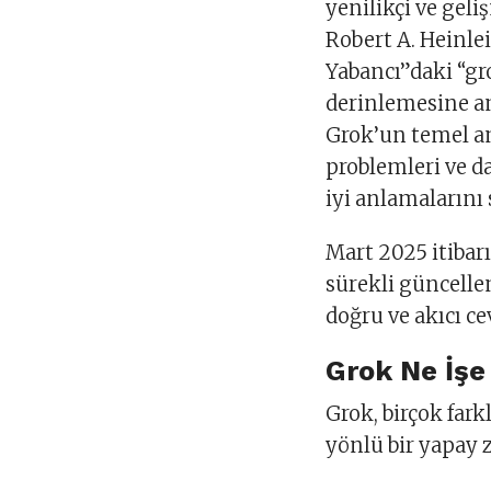
yenilikçi ve geli
Robert A. Heinle
Yabancı”daki “gr
derinlemesine a
Grok’un temel am
problemleri ve d
iyi anlamalarını
Mart 2025 itibar
sürekli güncelle
doğru ve akıcı c
Grok Ne İşe
Grok, birçok far
yönlü bir yapay z