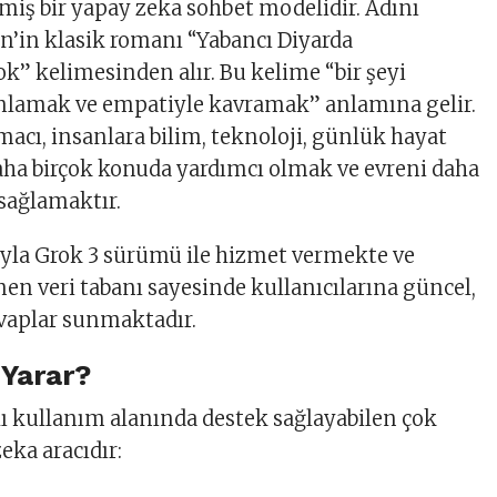
şmiş bir yapay zeka sohbet modelidir. Adını
in’in klasik romanı “Yabancı Diyarda
ok” kelimesinden alır. Bu kelime “bir şeyi
nlamak ve empatiyle kavramak” anlamına gelir.
acı, insanlara bilim, teknoloji, günlük hayat
aha birçok konuda yardımcı olmak ve evreni daha
 sağlamaktır.
ıyla Grok 3 sürümü ile hizmet vermekte ve
nen veri tabanı sayesinde kullanıcılarına güncel,
evaplar sunmaktadır.
 Yarar?
klı kullanım alanında destek sağlayabilen çok
eka aracıdır: