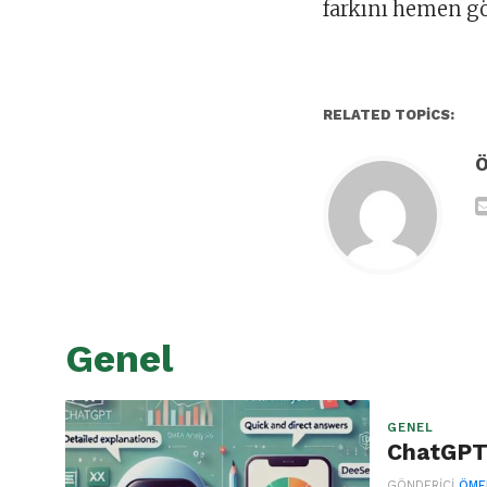
farkını hemen gö
RELATED TOPICS:
Genel
GENEL
ChatGPT 
GÖNDERICI
ÖME