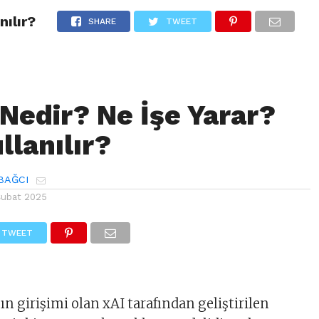
nılır?
AĞCI KIMDIR?
AJANDA
KURUMSAL EXCEL EĞITIMI
KITAP
SHARE
TWEET
 Nedir? Ne İşe Yarar?
llanılır?
BAĞCI
Şubat 2025
TWEET
?
n girişimi olan xAI tarafından geliştirilen