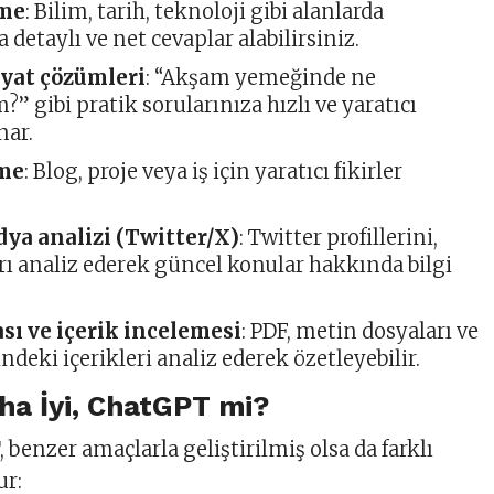
nme
: Bilim, tarih, teknoloji gibi alanlarda
 detaylı ve net cevaplar alabilirsiniz.
yat çözümleri
: “Akşam yemeğinde ne
” gibi pratik sorularınıza hızlı ve yaratıcı
nar.
tme
: Blog, proje veya iş için yaratıcı fikirler
ya analizi (Twitter/X)
: Twitter profillerini,
ı analiz ederek güncel konular hakkında bilgi
ı ve içerik incelemesi
: PDF, metin dosyaları ve
indeki içerikleri analiz ederek özetleyebilir.
a İyi, ChatGPT mi?
benzer amaçlarla geliştirilmiş olsa da farklı
ur: