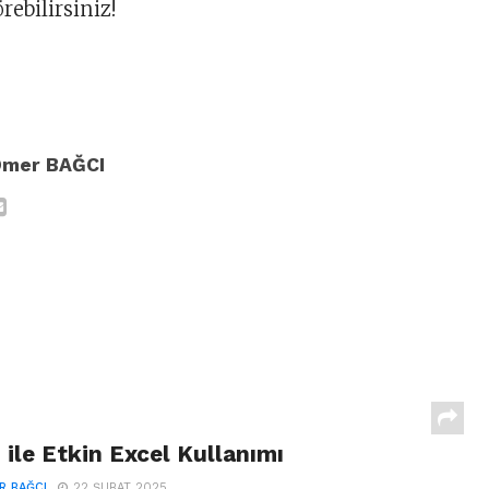
rebilirsiniz!
Ömer BAĞCI
ile Etkin Excel Kullanımı
R BAĞCI
22 ŞUBAT 2025