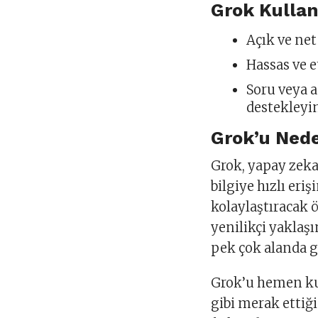
Grok Kullan
Açık ve net
Hassas ve e
Soru veya 
destekleyi
Grok’u Ned
Grok, yapay zeka 
bilgiye hızlı eri
kolaylaştıracak ö
yenilikçi yakla
pek çok alanda g
Grok’u hemen kul
gibi merak ettiği