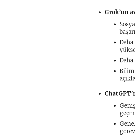
Grok’un av
Sosya
başarı
Daha 
yükse
Daha 
Bilim
açıkl
ChatGPT’n
Geniş
geçmi
Genel
görev