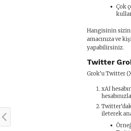
Çok ç
kullan
Hangisinin sizin
amacınıza ve kiş
yapabilirsiniz.
Twitter Grok
Grok’u Twitter (
xAI hesabı
hesabınızla
Twitter’dak
ileterek ana
Örneğ