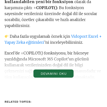
kullanılabilen yeni bir fonksiyon
olarak da
karşımıza çıktı:
=COPILOT()
. Bu fonksiyon
sayesinde verileriniz üzerinde doğal dil ile sorular
sorabilir, özetler çıkarabilir ve hızlı analizler
yapabilirsiniz.
Daha fazla uygulamalı örnek için
Vidoport Excel +
Yapay Zeka eğitimleri
’ni inceleyebilirsiniz.
Excel’de =COPILOT() fonksiyonu, bir hücreye
yazıldığında Microsoft 365 Copilot’un gücünü
kullanarak verilerinizden doğal dil ile bilgi
çekmenizi sağlar. Henüz önizleme aşamasındadır ve
DEVAMINI OKU
tüm kullanıcılara kademeli olarak sunulmaktadır.
Excel’de Copilot Fonksiyonu Nasıl Çalışır?
Hücreye
yazın.
=COPILOT("sorunuz")
RELATED TOPICS: