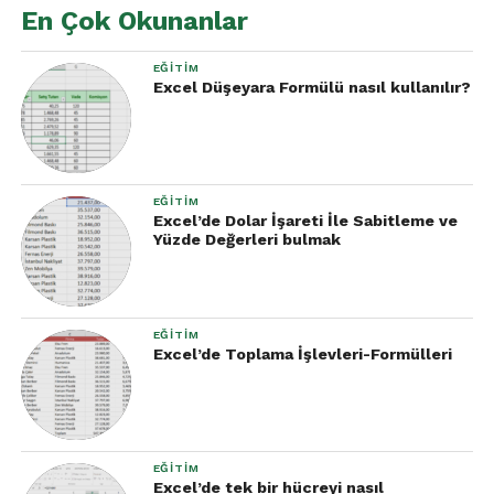
İnternet bağlantısı ve Microsoft 365
En Çok Okunanlar
aboneliği gerektiriyor.
EĞITIM
Fonksiyon tüm kullanıcılara aynı anda
Excel Düşeyara Formülü nasıl kullanılır?
sunulmuyor.
EĞITIM
Excel’de Dolar İşareti İle Sabitleme ve
Yüzde Değerleri bulmak
EĞITIM
Excel’de Toplama İşlevleri-Formülleri
EĞITIM
Excel’de tek bir hücreyi nasıl