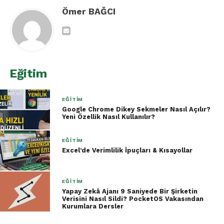
Örneğin:
=COPILOT("Bu tablodaki en yüksek
Ömer BAĞCI
satış rakamını özetle")
Copilot verilerinizi analiz ederek doğal
dilde yanıt döner.
Avantajları
Eğitim
Zaman kazandırır, karmaşık formüllere
EĞITIM
gerek bırakmaz.
Google Chrome Dikey Sekmeler Nasıl Açılır?
Yeni Özellik Nasıl Kullanılır?
Veri özetleri, trendler ve içgörüler hızlı
çıkar.
EĞITIM
Excel’de Verimlilik İpuçları & Kısayollar
Yeni başlayan kullanıcılar için veri
analizi kolaylaşır.
EĞITIM
Dezavantajları
Yapay Zekâ Ajanı 9 Saniyede Bir Şirketin
Verisini Nasıl Sildi? PocketOS Vakasından
Kurumlara Dersler
Şu an yalnızca
önizleme aşamasında
.