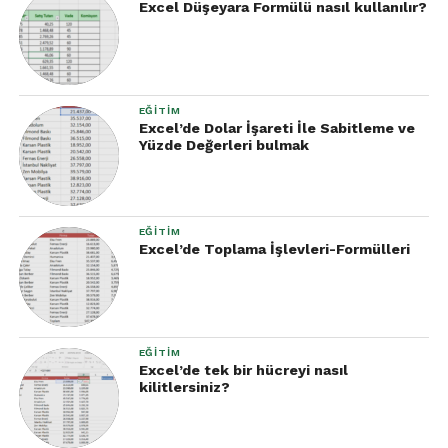
Excel Düşeyara Formülü nasıl kullanılır?
Örnek:
“Boş hücreleri kırmızıya boya”
→
Sub KirmiziBoya()

EĞITIM
    For Each cell In Selection

Excel’de Dolar İşareti İle Sabitleme ve
Yüzde Değerleri bulmak
        If IsEmpty(cell.Value) Then

            cell.Interior.Color = 
RGB(255, 0, 0)

        End If

EĞITIM
Excel’de Toplama İşlevleri-Formülleri
    Next cell

4. Veri Temizleme ve Dönüştürme
EĞITIM
Büyük veri setlerinde isimler birleşmiş, boşluklar
Excel’de tek bir hücreyi nasıl
kilitlersiniz?
dağılmış, biçimler karışmış olabilir.
ChatGPT bu gibi temizlik işlerini kolaylaştırmak için
gerekli Excel formüllerini sizin için hazırlar.