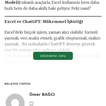
Modeli)
tabanlı araçlarla, Excel kullanımı hem daha
hızlı hem de daha akıllı hale geliyor. Peki nasıl?
Excel ve ChatGPT: Mükemmel İşbirliği
Excel’deki birçok işlem, zaman alıcı olabilir: formül
yazmak, veri analiz etmek, grafik oluşturmak, makro
yazmak… Bu noktalarda ChatGPT devreye girerek
size bir asistan gibi yardımcı olabilir.
Yeni başlayanlar için rehberlik edici, ileri kullanıcılar
DEVAMINI OKU
içinse zaman kazandırıcı çözümler sunar.
1. Formül Yazımı Kolaylaşıyor
RELATED TOPICS:
ChatGPT’ye istediğiniz işlemi anlatın, o size doğru
formülü yazsın.
Ömer BAĞCI
Örneğin:
“B2 ile B100 arasındaki 1000 TL üzeri satışları