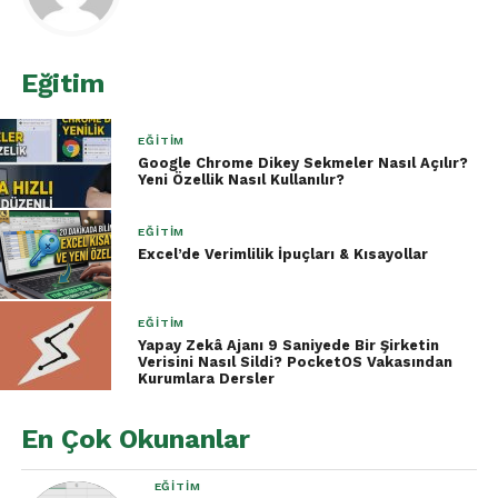
topla.”
→
=ÇOKETOPLA(B2:B100;B2:B100;">1000")
Eğitim
Bu sayede formül ezberlemeye gerek kalmaz.
EĞITIM
2. Veri Analizi İçin Akıllı Yardımcı
Google Chrome Dikey Sekmeler Nasıl Açılır?
Yeni Özellik Nasıl Kullanılır?
Büyük veri tablolarında trendleri tespit etmek,
yorumlamak artık çok kolay. Ücretli versiyonlara
EĞITIM
Excel’de Verimlilik İpuçları & Kısayollar
geçtiğiniz de Satış verilerinizi yükleyerek,
ChatGPT’ye “hangi ayda düşüş var?” gibi sorular
sorun; birkaç saniyede özet rapor alabilirsiniz.
EĞITIM
Yapay Zekâ Ajanı 9 Saniyede Bir Şirketin
Verisini Nasıl Sildi? PocketOS Vakasından
3. VBA Kodları ile Otomasyon
Kurumlara Dersler
Makro yazmayı bilmiyor musunuz? Sorun değil.
En Çok Okunanlar
ChatGPT’ye ne yapmak istediğinizi yazın, o size
çalışır bir VBA kodu oluştursun.
EĞITIM