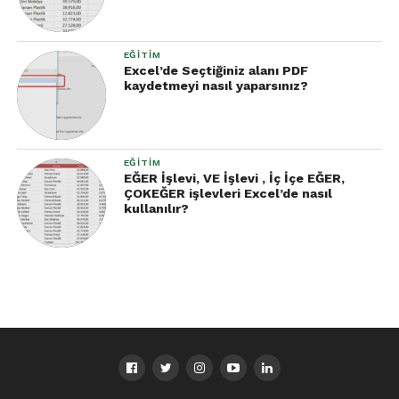
işlevler ekleyebilirsiniz.
Eğitim Önerisi: Vidoport Üzerinden Uygulamalı
EĞITIM
Excel’de Seçtiğiniz alanı PDF
Öğrenin
kaydetmeyi nasıl yaparsınız?
Tüm bu özellikleri uygulamalı şekilde öğrenmek
için
ChatGPT ve Excel ile İşlerinizi Hızlandırın
adlı
eğitim setini mutlaka inceleyin.
EĞITIM
EĞER İşlevi, VE İşlevi , İç İçe EĞER,
Eğitimde:
ÇOKEĞER işlevleri Excel’de nasıl
kullanılır?
Gerçek iş senaryoları
Formül, analiz ve makro örnekleri
ChatGPT entegrasyonu
Uygulamalı derslerle adım adım anlatım
bulunuyor.
Akıllı Çalışın, Zaman Kazanın