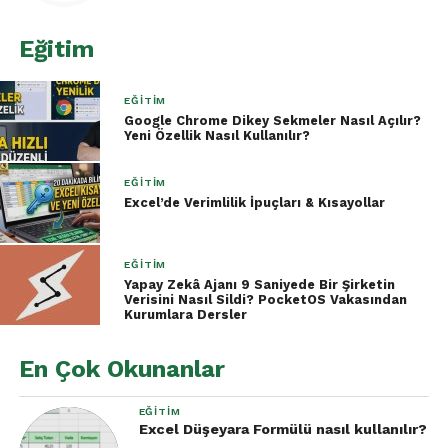
performanslarını izlemek için sütun grafiklerinden
faydalanabilir. Aylık veya yıllık satış verileri, farklı
Eğitim
bölgelerdeki gelir farklılıkları ve müşteri
segmentasyon analizleri sütun grafikleriyle kolayca
EĞITIM
görüntülenebilir.
Google Chrome Dikey Sekmeler Nasıl Açılır?
Yeni Özellik Nasıl Kullanılır?
2.2. Performans
EĞITIM
Değerlendirmeleri
Excel’de Verimlilik İpuçları & Kısayollar
Şirketler, çirketler, \xe7alışan performansını ve ürün
verimliliğini izlemek için sütun grafiklerinden
EĞITIM
yararlanabilir.
Yapay Zekâ Ajanı 9 Saniyede Bir Şirketin
Verisini Nasıl Sildi? PocketOS Vakasından
Kurumlara Dersler
2.3. Anket Sonuçlarının Analizi
En Çok Okunanlar
Anketlerde toplanan veriler, sütun grafikleri
yardımıyla özetlenebilir. Katılımcıların tercihlerinin
EĞITIM
ve görüşlerinin özetlenmesi için bu grafikler
Excel Düşeyara Formülü nasıl kullanılır?
oldukça etkilidir.