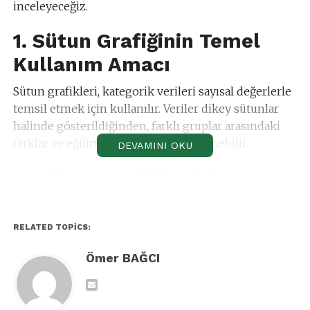
inceleyeceğiz.
1. Sütun Grafiğinin Temel
Kullanım Amacı
Sütun grafikleri, kategorik verileri sayısal değerlerle
temsil etmek için kullanılır. Veriler dikey sütunlar
halinde gösterildiğinden, farklı gruplar arasındaki
farklar ve eğilimler kolayca gözlemlenebilir.
DEVAMINI OKU
2. Sütun Grafiklerinin
Kullanım Alanları
Sütun grafikleri, çok farklı alanlarda etkili bir şekilde
RELATED TOPICS:
kullanılabilir. İşte başlıca kullanım alanları:
Ömer BAĞCI
2.1. Satış ve Gelir Analizleri
Firmalar ve bireysel işletmeler, satış