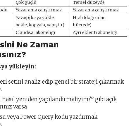
Çok güçlü
Temel düzeyde
kodu
Yazar ama çalıştırmaz
Yazar ama çalıştırmaz
Yavaş (dosya yükle,
Hızlı (doğrudan
bekle, kopyala, yapıştır)
hücrede)
Claude.ai aboneliği
Ayrı eklenti aboneliği
isini Ne Zaman
sınız?
sya yükleyin:
eri setini analiz edip genel bir strateji çıkarmak
z
 nasıl yeniden yapılandırmalıyım?” gibi açık
rınız varsa
su veya Power Query kodu yazdırmak
z