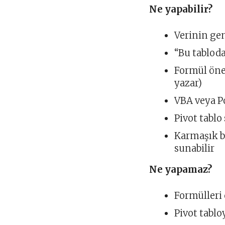
Ne yapabilir?
Verinin gen
“Bu tabloda
Formül öner
yazar)
VBA veya P
Pivot tablo 
Karmaşık bi
sunabilir
Ne yapamaz?
Formülleri 
Pivot tabl