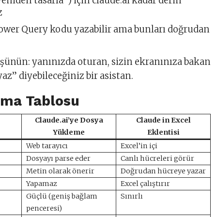
niden tasarla”) için claude.ai kadar derin
z
ower Query kodu yazabilir ama bunları doğrudan
z
şünün: yanınızda oturan, sizin ekranınıza bakan
az” diyebileceğiniz bir asistan.
rma Tablosu
Claude.ai’ye Dosya
Claude in Excel
Yükleme
Eklentisi
Web tarayıcı
Excel’in içi
Dosyayı parse eder
Canlı hücreleri görür
Metin olarak önerir
Doğrudan hücreye yazar
Yapamaz
Excel çalıştırır
Güçlü (geniş bağlam
Sınırlı
penceresi)