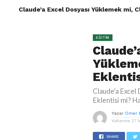
Claude’a Excel Dosyası Yüklemek mi, Cl
ÖMER B
EĞITIM
Claude’
Yükleme
Eklenti
Claude’a Excel 
Eklentisi mi? H
Yazar
Ömer 
Yüklenme
27 
SHARE