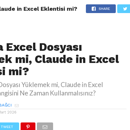
aude in Excel Eklentisi mi?
AĞCI KIMDIR?
AJANDA
KURUMSAL EXCEL EĞITIMI
KITAP
SHARE
a Excel Dosyası
k mi, Claude in Excel
si mi?
Dosyası Yüklemek mi, Claude in Excel
angisini Ne Zaman Kullanmalısınız?
BAĞCI
Mart 2026
TWEET