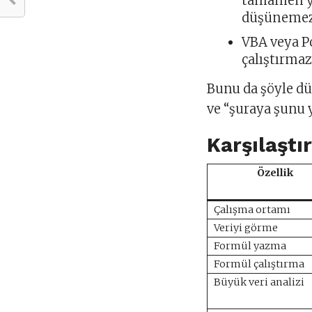
tamamen ye
düşüneme
VBA veya P
çalıştırma
Bunu da şöyle dü
ve “şuraya şunu y
Karşılaştı
Özellik
Çalışma ortamı
Veriyi görme
Formül yazma
Formül çalıştırma
Büyük veri analizi