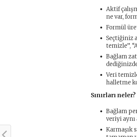
Aktif çalış
ne var, form
Formül üre
Seçtiğiniz 
temizle”, 
Bağlam zate
dediğinizde
Veri temizl
halletme k
Sınırları neler?
Bağlam pen
veriyi aynı
Karmaşık st