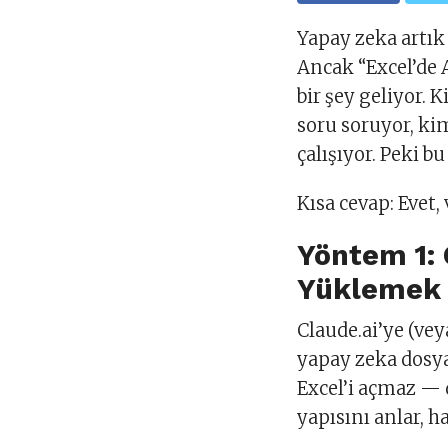
Yapay zeka artık 
Ancak “Excel’de 
bir şey geliyor.
soru soruyor, kim
çalışıyor. Peki b
Kısa cevap: Evet,
Yöntem 1: 
Yüklemek
Claude.ai’ye (ve
yapay zeka dosya
Excel’i açmaz — 
yapısını anlar, h