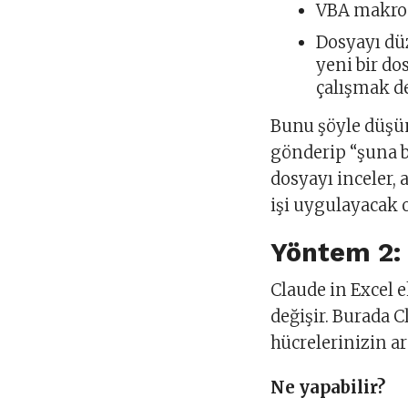
VBA makro
Dosyayı düz
yeni bir do
çalışmak de
Bunu şöyle düşün
gönderip “şuna b
dosyayı inceler,
işi uygulayacak o
Yöntem 2: 
Claude in Excel
değişir. Burada C
hücrelerinizin ar
Ne yapabilir?