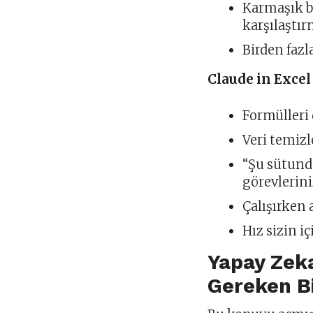
Karmaşık bi
karşılaştır
Birden fazl
Claude in Excel
Formülleri
Veri temizl
“Şu sütunda
görevlerini
Çalışırken
Hız sizin i
Yapay Zek
Gereken B