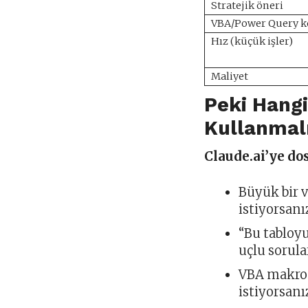
Stratejik öneri
VBA/Power Query 
Hız (küçük işler)
Maliyet
Peki Hang
Kullanmalı
Claude.ai’ye do
Büyük bir v
istiyorsanı
“Bu tabloyu
uçlu sorula
VBA makro
istiyorsanı