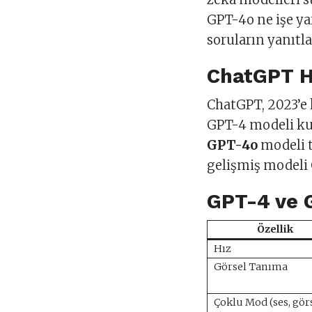
GPT-4o ne işe ya
soruların yanıtla
ChatGPT H
ChatGPT, 2023’e 
GPT-4 modeli kul
GPT-4o
modeli t
gelişmiş modeli
GPT-4 ve 
Özellik
Hız
Görsel Tanıma
Çoklu Mod (ses, görs