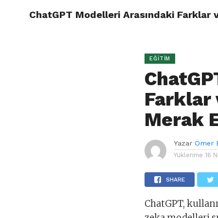
ChatGPT Modelleri Arasındaki Farklar 
ÖMER B
EĞITIM
ChatGPT
Farklar
Merak E
Yazar
Ömer 
Yüklenme
16 
SHARE
ChatGPT, kullanıc
zeka modelleri s