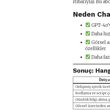
itibarıyla). Bu a
Neden Cha
GPT-4o’y
Daha hız
Görsel a
özellikler
Daha faz
Sonuç: Hang
İhtiya
Gelişmiş içerik üre
Kodlama ve script ç
Günlük bilgi alma, 
Görsel üzerinden a