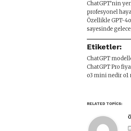
ChatGPT’nin yeni
profesyonel hay
Özellikle GPT-4o,
sayesinde gelece
Etiketler:
ChatGPT modelle
ChatGPT Pro fiyat
o3 mini nedir o1
RELATED TOPICS: