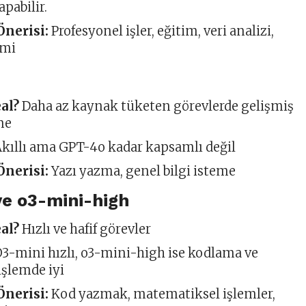
pabilir.
Önerisi:
Profesyonel işler, eğitim, veri analizi,
imi
eal?
Daha az kaynak tüketen görevlerde gelişmiş
me
kıllı ama GPT-4o kadar kapsamlı değil
Önerisi:
Yazı yazma, genel bilgi isteme
ve o3-mini-high
eal?
Hızlı ve hafif görevler
3-mini hızlı, o3-mini-high ise kodlama ve
işlemde iyi
Önerisi:
Kod yazmak, matematiksel işlemler,