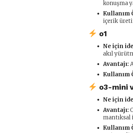
konuşma ya
Kullanım 
içerik üret
o1
Ne için id
akıl yürüt
Avantajı:
A
Kullanım 
o3-mini 
Ne için id
Avantajı:
O
mantıksal 
Kullanım 