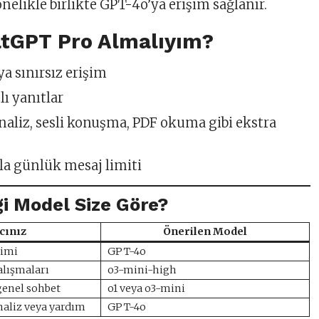
bonelikle birlikte GPT-4o’ya erişim sağlanır.
tGPT Pro Almalıyım?
a sınırsız erişim
lı yanıtlar
naliz, sesli konuşma, PDF okuma gibi ekstra
la günlük mesaj limiti
i Model Size Göre?
cınız
Önerilen Model
timi
GPT-4o
alışmaları
o3-mini-high
genel sohbet
o1 veya o3-mini
naliz veya yardım
GPT-4o