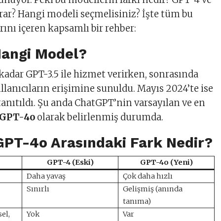
rar? Hangi modeli seçmelisiniz? İşte tüm bu
rını içeren kapsamlı bir rehber:
angi Model?
kadar GPT-3.5 ile hizmet verirken, sonrasında
lanıcıların erişimine sunuldu. Mayıs 2024’te ise
anıtıldı. Şu anda ChatGPT’nin varsayılan ve en
GPT-4o
olarak belirlenmiş durumda.
GPT-4o Arasındaki Fark Nedir?
GPT-4 (Eski)
GPT-4o (Yeni)
Daha yavaş
Çok daha hızlı
Sınırlı
Gelişmiş (anında
tanıma)
el,
Yok
Var