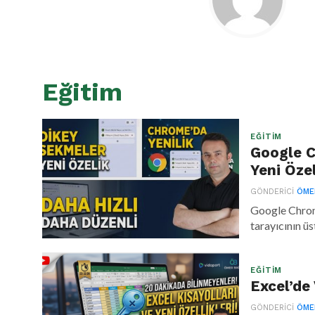
Eğitim
EĞITIM
Google C
Yeni Özel
GÖNDERICI
ÖME
Google Chrome
tarayıcının üs
EĞITIM
Excel’de 
GÖNDERICI
ÖME