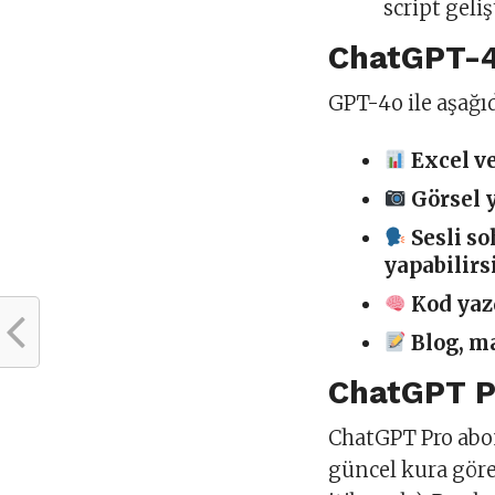
script geli
ChatGPT-4o
GPT-4o ile aşağıd
Excel ve
Görsel 
Sesli s
yapabilirs
Kod yazd
Blog, m
ChatGPT P
ChatGPT Pro abon
güncel kura gör