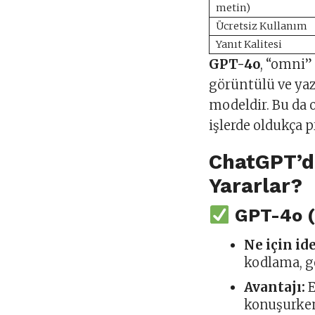
metin)
Ücretsiz Kullanım
Yanıt Kalitesi
GPT-4o
, “omni”
görüntülü ve yazı
modeldir. Bu da
işlerde oldukça pr
ChatGPT’d
Yararlar?
GPT-4o (
Ne için id
kodlama, gö
Avantajı:
E
konuşurken 