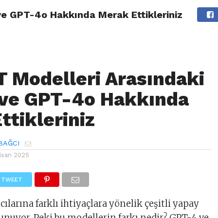
ve GPT-4o Hakkında Merak Ettikleriniz
AĞCI KIMDIR?
AJANDA
KURUMSAL EXCEL EĞITIMI
KITAP
 Modelleri Arasındaki
 ve GPT-4o Hakkında
ttikleriniz
BAĞCI
Nisan 2025
TWEET
ılarına farklı ihtiyaçlara yönelik çeşitli yapay
unuyor. Peki bu modellerin farkı nedir? GPT-4 ve