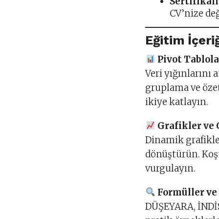
Sertifikal
CV’nize değ
Eğitim İçeri
Pivot Tablola
Veri yığınlarını
gruplama ve özet
ikiye katlayın.
Grafikler ve
Dinamik grafikler
dönüştürün. Koşu
vurgulayın.
Formüller ve
DÜŞEYARA, İNDİS