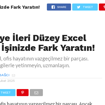
nizde Fark Yaratın!
AĞCI KIMDIR?
AJANDA
KURUMSAL EXCEL EĞITIMI
KITAP
SHARE
TWEET
ye İleri Düzey Excel
 İşinizde Fark Yaratın!
, ofis hayatının vazgeçilmez bir parçası.
gilerle yetinmeyin, uzmanlaşın.
BAĞCI
Şubat 2025
TWEET
ofis hayatının vazgeçilmez bir parçası. Ancak