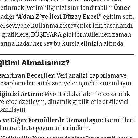
yetinmek, verimliliğinizi sınırlandırabilir.
Ömer
ladığı
“A’dan Z’ye İleri Düzey Excel”
eğitim seti,
el seviyede kullanmak isteyenler için tasarlandı.
n grafiklere, DÜŞEYARA gibi formüllerden zaman
rına kadar her şey bu kursla elinizin altında!
itimi Almalısınız?
andıran Beceriler:
Veri analizi, raporlama ve
esaplamaları artık saniyeler içinde tamamlayın.
iğinizi Artırın:
Pivot tablolarla binlerce satırlık
yelerde özetleyin, dinamik grafiklerle etkileyici
azırlayın.
ve Diğer Formüllerde Uzmanlaşın:
Formülleri
llanarak hata payını sıfıra indirin.