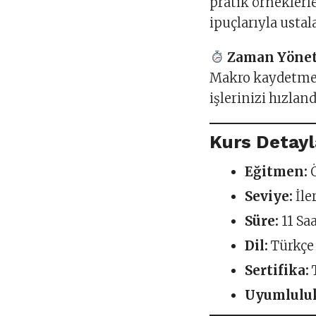
pratik örneklerl
ipuçlarıyla ustal
Zaman Yönet
Makro kaydetme, ö
işlerinizi hızland
Kurs Detayl
Eğitmen:
Ö
Seviye:
İle
Süre:
11 Saa
Dil:
Türkçe
Sertifika:
Uyumlulu