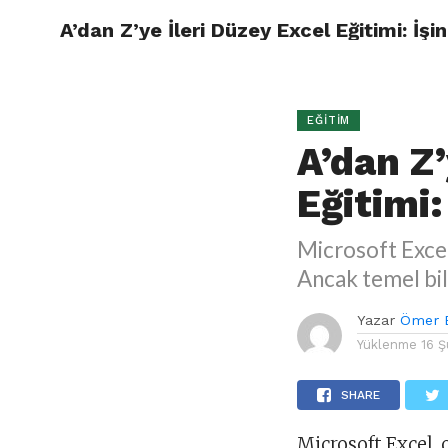
A’dan Z’ye İleri Düzey Excel Eğitimi: İşi
ÖMER B
EĞITIM
A’dan Z’
Eğitimi:
Microsoft Excel
Ancak temel bil
Yazar
Ömer 
Yüklenme
16 
SHARE
Microsoft Excel, 