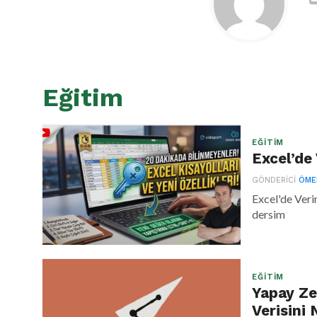
Eğitim
EĞITIM
Excel’de 
GÖNDERICI
ÖME
Excel'de Veri
dersim
EĞITIM
Yapay Ze
Verisini