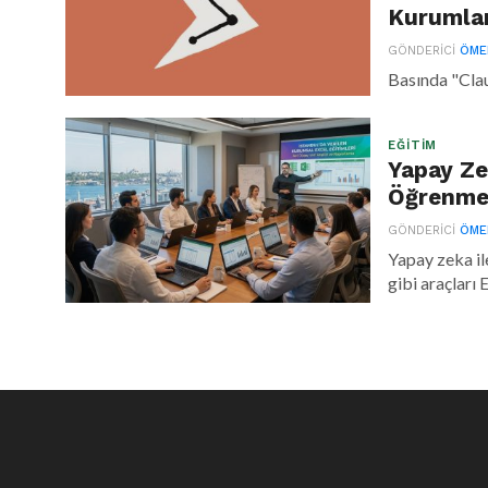
Kurumlar
GÖNDERICI
ÖME
Basında "Clau
EĞITIM
Yapay Ze
Öğrenme
GÖNDERICI
ÖME
Yapay zeka i
gibi araçları 