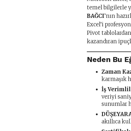
temel bilgilerle 
BAĞCI
’nın hazır
Excel’i profesyon
Pivot tablolarda
kazandıran ipuçla
Neden Bu Eğ
Zaman Kaz
karmaşık h
İş Verimlil
veriyi sani
sunumlar h
DÜŞEYARA 
akıllıca ku