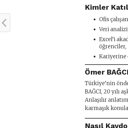
Kimler Katı
Ofis çalışa
Veri analiz
Excel’i ak
öğrenciler,
Kariyerine
Ömer BAĞCI
Türkiye’nin önde
BAĞCI, 20 yılı aş
Anlaşılır anlatı
karmaşık konuları
Nasıl Kayd