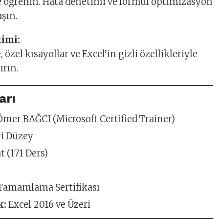
e öğrenin. Hata denetimi ve formül optimizasyon
aşın.
imi:
zel kısayollar ve Excel’in gizli özellikleriyle
ırın.
arı
mer BAĞCI (Microsoft Certified Trainer)
ri Düzey
t (171 Ders)
Tamamlama Sertifikası
k:
Excel 2016 ve Üzeri