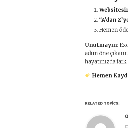
Websitesin
“A’dan Z’y
Hemen ödem
Unutmayın:
Exc
adım öne çıkarır
hayatınızda fark
Hemen Kaydol
RELATED TOPICS: