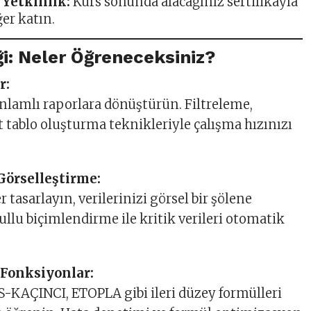
ı Yetkinlik:
Kurs sonunda alacağınız sertifikayla
er katın.
ği: Neler Öğreneceksiniz?
r:
 anlamlı raporlara dönüştürün. Filtreleme,
 tablo oluşturma teknikleriyle çalışma hızınızı
 Görselleştirme:
 tasarlayın, verilerinizi görsel bir şölene
llu biçimlendirme ile kritik verileri otomatik
 Fonksiyonlar:
-KAÇINCI, ETOPLA gibi ileri düzey formülleri