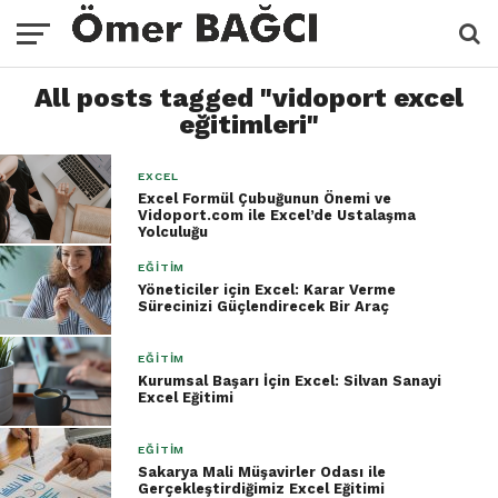
All posts tagged "vidoport excel
eğitimleri"
EXCEL
Excel Formül Çubuğunun Önemi ve
Vidoport.com ile Excel’de Ustalaşma
Yolculuğu
EĞITIM
Yöneticiler için Excel: Karar Verme
Sürecinizi Güçlendirecek Bir Araç
EĞITIM
Kurumsal Başarı İçin Excel: Silvan Sanayi
Excel Eğitimi
EĞITIM
Sakarya Mali Müşavirler Odası ile
Gerçekleştirdiğimiz Excel Eğitimi