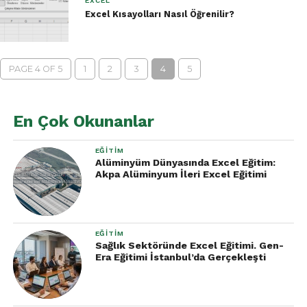
EXCEL
Excel Kısayolları Nasıl Öğrenilir?
PAGE 4 OF 5
1
2
3
4
5
En Çok Okunanlar
EĞITIM
Alüminyüm Dünyasında Excel Eğitim:
Akpa Alüminyum İleri Excel Eğitimi
EĞITIM
Sağlık Sektöründe Excel Eğitimi. Gen-
Era Eğitimi İstanbul’da Gerçekleşti