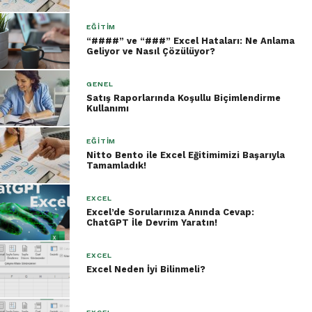
EĞITIM
“####” ve “###” Excel Hataları: Ne Anlama
Geliyor ve Nasıl Çözülüyor?
GENEL
Satış Raporlarında Koşullu Biçimlendirme
Kullanımı
EĞITIM
Nitto Bento ile Excel Eğitimimizi Başarıyla
Tamamladık!
EXCEL
Excel’de Sorularınıza Anında Cevap:
ChatGPT İle Devrim Yaratın!
EXCEL
Excel Neden İyi Bilinmeli?