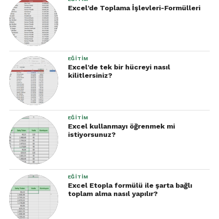
eğitimlerine yatırım yapmayı düşünmelidir. Vidoport
Excel’de Toplama İşlevleri-Formülleri
ile bu süreci kolay ve etkili bir şekilde yönetmek
mümkündür. Her bir çalışanın bu eğitimlerle bir
adım öne geçtiği bu dönemde, siz de iş
süreçlerinizde mükemmelliği hedefleyin.
EĞITIM
Excel’de tek bir hücreyi nasıl
kilitlersiniz?
EĞITIM
Excel kullanmayı öğrenmek mi
istiyorsunuz?
EĞITIM
Excel Etopla formülü ile şarta bağlı
toplam alma nasıl yapılır?