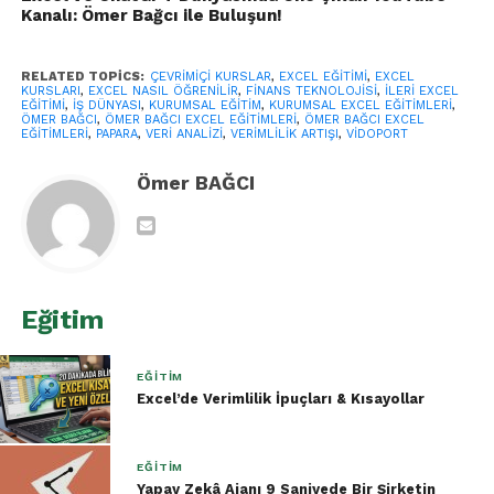
Kanalı: Ömer Bağcı ile Buluşun!
vidoport
üzerinden sunulan Excel eğitimleri, bu
konuda şirketlere büyük kolaylıklar sağlamaktadır.
RELATED TOPICS:
ÇEVRIMIÇI KURSLAR
,
EXCEL EĞITIMI
,
EXCEL
vidoport, her seviyeden bireye uygun kurslar
KURSLARI
,
EXCEL NASIL ÖĞRENILIR
,
FINANS TEKNOLOJISI
,
ILERI EXCEL
EĞITIMI
,
IŞ DÜNYASI
,
KURUMSAL EĞITIM
,
KURUMSAL EXCEL EĞITIMLERI
,
sunarak, çalışanların ihtiyaç duydukları becerileri
ÖMER BAĞCI
,
ÖMER BAĞCI EXCEL EĞITIMLERI
,
ÖMER BAĞCI EXCEL
EĞITIMLERI
,
PAPARA
,
VERI ANALIZI
,
VERIMLILIK ARTIŞI
,
VIDOPORT
edinmelerine olanak tanır. Eğitimler, çevrimiçi
ortamda gerçekleştiği için, çalışanlar kendi
Ömer BAĞCI
hızlarında ve mevcut iş yüklerini aksatmadan
eğitimlerine devam edebilirler. Ayrıca, vidoport’un
çeşitli abonelik seçenekleri, her ölçekteki
işletmenin bütçesine uygun çözümler sunar.
Eğitim
EĞITIM
Excel’de Verimlilik İpuçları & Kısayollar
EĞITIM
Yapay Zekâ Ajanı 9 Saniyede Bir Şirketin