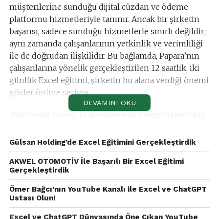
müşterilerine sunduğu dijital cüzdan ve ödeme
platformu hizmetleriyle tanınır. Ancak bir şirketin
başarısı, sadece sunduğu hizmetlerle sınırlı değildir;
aynı zamanda çalışanlarının yetkinlik ve verimliliği
ile de doğrudan ilişkilidir. Bu bağlamda, Papara’nın
çalışanlarına yönelik gerçekleştirilen 12 saatlik, iki
günlük Excel eğitimi, şirketin bu alana verdiği önemi
gözler önüne seriyor.
DEVAMINI OKU
Microsoft Excel, iş dünyasında vazgeçilmez bir
araçtır.
Veri analizi, finansal raporlama ve günlük iş
operasyonlarının yönetimi gibi kritik işlevler için
Gülsan Holding’de Excel Eğitimini Gerçekleştirdik
kullanılır. Papara gibi finans sektöründe faaliyet
AKWEL OTOMOTİV İle Başarılı Bir Excel Eğitimi
gösteren bir şirket için Excel, özellikle veri yönetimi
Gerçekleştirdik
ve analiz süreçlerinde merkezi bir role sahiptir. Bu
nedenle, çalışanların Excel konusunda ileri düzey
Ömer Bağcı’nın YouTube Kanalı ile Excel ve ChatGPT
Ustası Olun!
bilgi ve becerilere sahip olması, şirketin genel
performansını doğrudan etkiler.
Excel ve ChatGPT Dünyasında Öne Çıkan YouTube